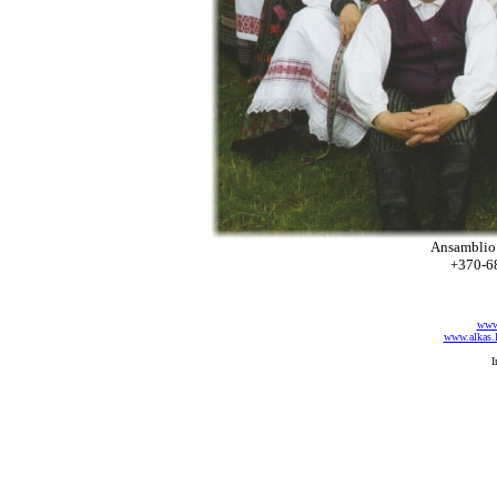
Ansamblio
+370-6
www.
www.alkas.l
I